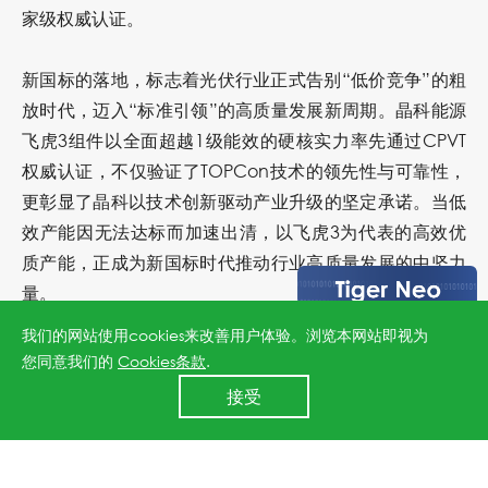
家级权威认证。
新国标的落地，标志着光伏行业正式告别“低价竞争”的粗
放时代，迈入“标准引领”的高质量发展新周期。晶科能源
飞虎3组件以全面超越1级能效的硬核实力率先通过CPVT
权威认证，不仅验证了TOPCon技术的领先性与可靠性，
更彰显了晶科以技术创新驱动产业升级的坚定承诺。当低
效产能因无法达标而加速出清，以飞虎3为代表的高效优
质产能，正成为新国标时代推动行业高质量发展的中坚力
量。
我们的网站使用cookies来改善用户体验。浏览本网站即视为
您同意我们的
Cookies条款
.
上一篇：晶科能源飞虎3中标大唐6GW TOPCon组件集采，高价值再获认可
24小时全国服务热线
接受
400 860 8878
下一篇：晶科储能于Intersolar斩获400MWh东欧大储项目，携手Taliva推进能源基建