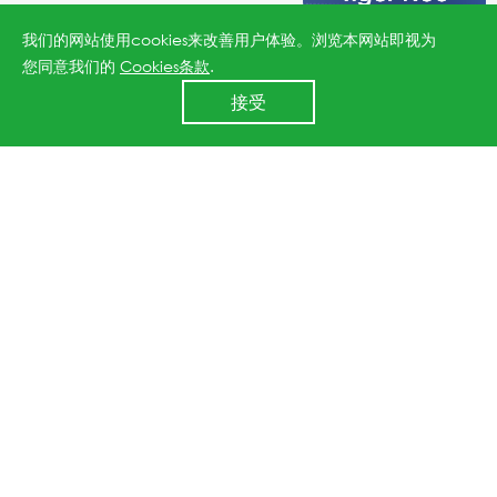
我们的网站使用cookies来改善用户体验。浏览本网站即视为
您同意我们的
Cookies条款
.
24小时全国服务热线
接受
400 860 8878
晶科能源成为印度最大光伏项目
独家光伏组件供应商，N型组件订
单刷新历史记录！
2024-07-25