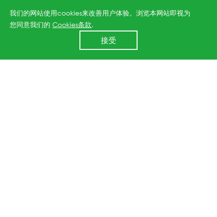
我们的网站使用cookies来改善用户体验。浏览本网站即视为
您同意我们的
Cookies条款
.
24小时全国服务热线
接受
400 860 8878
MAX 技术 ——
图形化增强技术
1. 实现功率提升
更低的接触电阻与寄生吸收，提高短路电流，提升电池效
率
实现组件功率高提升4-5W
2. 更高双面增益
优化的背面设计，减少辐照损失，提升双面率，进一步提
升组件发电量