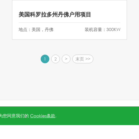
美国科罗拉多州丹佛户用项目
地点：美国，丹佛
装机容量：300KW
1
2
>
末页 >>
5号-1
.
沪公网安备 31010602006888号
Powered by
Webfoss
.
隐私
视为您同意我们的
Cookies条款
.