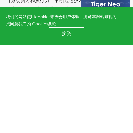
自身创新力和执行力，不断通过技术进步和负责任的业务
实践，引领领域企业共同提升在环境保护、社会责任及治
我们的网站使用cookies来改善用户体验。浏览本网站即视为
理透明度等方面的标准，以推动整个光伏行业乃至更广泛
您同意我们的
Cookies条款
.
的社会经济向可持续发展迈进。
24小时全国服务热线
接受
400 860 8878
上一篇：晶科能源入选世界经济论坛可再生能源价值链领先实践案例
下一篇：MSCI上调晶科能源ESG评级至"BBB"，跃升主流光伏企业领先水平
↑
All rights reserved © 2026 Jinko Solar.
沪ICP备2022022315号-1
.