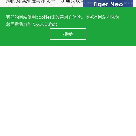
局的持续推进与深化中，加速实现全链数字化零碳转型，
持续完善行业内以新能源为核心的绿色价值体系，创新全
我们的网站使用cookies来改善用户体验。浏览本网站即视为
球可持续发展新业态，与全球合作伙伴共同构建更绿色、
您同意我们的
Cookies条款
.
低碳的美好未来。
24小时全国服务热线
接受
400 860 8878
上一篇：跻身前10%！晶科能源荣获EcoVadis颁发可持续发展银奖
下一篇：晶科能源荣膺福布斯中国2023年ESG创新企业
↑
All rights reserved © 2026 Jinko Solar.
沪ICP备2022022315号-1
.