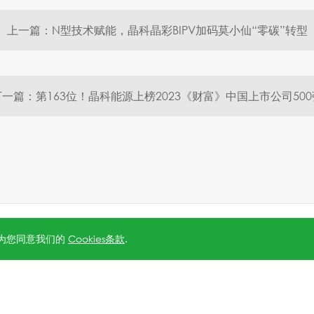
上一篇：N型技术赋能，晶科晶彩BIPV加码莫小仙“零碳”转型
下一篇：第163位！晶科能源上榜2023《财富》中国上市公司500
5号-1
.
沪公网安备 31010602006888号
Powered by
Webfoss
.
隐私
视为您同意我们的
Cookies条款
.