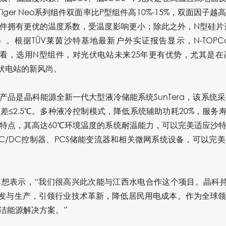
Tiger Neo系列组件双面率比P型组件高10%-15%，双面因
件拥有更优的温度系数，受温度影响更小；除此之外，N型硅片
。根据TÜV莱茵沙特基地最新户外实证报告显示，N-TOPCo
期来看，选用N型组件，对光伏电站未来25年更有优势，尤其是
伏电站的新风尚。
品是晶科能源全新一代大型液冷储能系统SunTera，该系统
≤2.5℃。多种液冷控制模式，降低系统辅助功耗20%，服务
特点，
其高达60℃环境温度的系统耐温能力，可以完美适应沙
C/DC控制器、PCS储能变流器和相关微网系统设备，可以完
想表示，“我们很高兴此次能与江西水电合作这个项目。晶科持续致
品的研发与生产，引领行业技术革新，降低居民用电成本。作为全球
洁能源解决方案。”