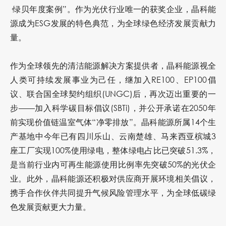
·绿贝年度案例”。作为光伏行业唯一的获奖企业，晶科能
源成为ESG发展的特色典范，为全球绿色经济发展贡献力
量。
作为全球领先的清洁能源解决方案提供者，晶科能源视全
人类可持续发展事业为己任，继加入RE100、EP100倡
议、联合国全球契约组织(UNGC)后，再次迈出重要的一
步——加入科学碳目标倡议(SBTi)，并公开承诺在2050年
前实现价值链温室气体“净零排放”。晶科能源所属14个生
产基地中今年已有四川乐山、云南楚雄、马来西亚槟城3
座工厂实现100%使用绿电，整体绿电占比已突破51.3%，
是当前行业内可再生能源使用比例率先突破50%的光伏企
业。此外，晶科能源还积极对供应商开展环境相关倡议，
携手合作伙伴共同提升气候风险管理水平，为全球低碳绿
色发展贡献更大力量。