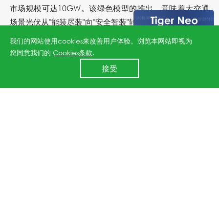
市场规模可达10GW。该绿色模型的推出，意味着大交通
场景光伏从"能装尽装"向"安全智装"转变。
我们的网站使用cookies来改善用户体验。浏览本网站即视为
您同意我们的
Cookies条款
.
24小时全国服务热线
接受
400 860 8878
案例实证：从太原武宿机场看防眩光伏的安全价值
山西太原武宿国际机场是国内首个零碳航空枢纽，晶科能
源大交通防眩低反组件在这里的应用颇具代表性——在起
降跑道两侧等光敏感区域成功部署约40MW，相较常规组
件反射光亮度最高降低80%，在持续承受飞机起降尾流和
防眩光组件极端气候考验的同时，保障了飞行视线的安
全，以优异的机械载荷性能兑现对民航安全"零容忍"标准
的承诺。武宿机场方案验证了"防眩光+高发电"技术路线在
高安全标准场景下的可行性，也为全球交通基础设施的绿
色转型提供了可借鉴的中国经验。