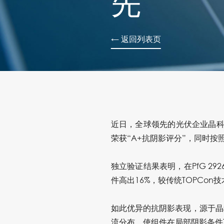
先
← 返回列表页
近日，全球领先的光伏企业晶科
荣获
“A+抗阴影评分
”，同时按
独立验证结果表明，在PfG 2926
件高出16%
，较
传统TOPCon
如此优异的抗阴影表现，源于晶
流分布，使组件在局部阴影条件