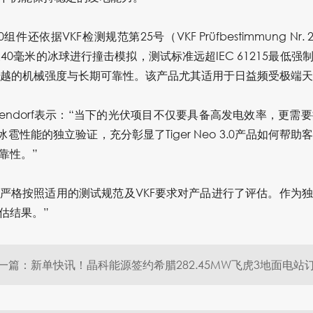
0组件还依据VKF检测规范第25号（VKF Prüfbestimmung Nr.
及40毫米的冰球进行撞击模拟，测试标准远超
IEC 61215
最低强
3.0组件卓越的机械强度与长期可靠性。该产品尤其适用于日益频受极
 Niendorf表示：“当下的光伏项目不仅要具备高发电效率，更
雹性能的独立验证，充分彰显了Tiger Neo 3.0产品如何
靠性。”
莱茵严格按照适用的测试规范及VKF要求对产品进行了评估。作
估结果。”
一篇：新单快讯！晶科能源签约希腊282.45MW飞虎3地面电站