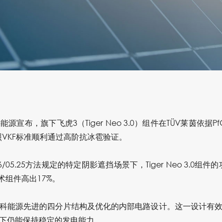
能源宣布，旗下飞虎3（
Tiger Neo 3.0
）组件在TÜV莱茵依据PfG
照
VKF
标准顺利通过
高阶抗冰雹
验证。
/05.25方法规定的特定阴影遮挡场景下，Tiger Neo 3.0组件
技术组件高出17%
。
科能源先进的四分片结构及优化的内部电路设计。这一设计有
下仍能保持稳定的发电能力。