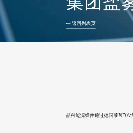
集团盐
← 返回列表页
晶科能源组件通过德国莱茵Tü