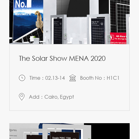
The Solar Show MENA 2020
Time：02.13-14
Booth No：H1C1
Add：Cairo, Egypt