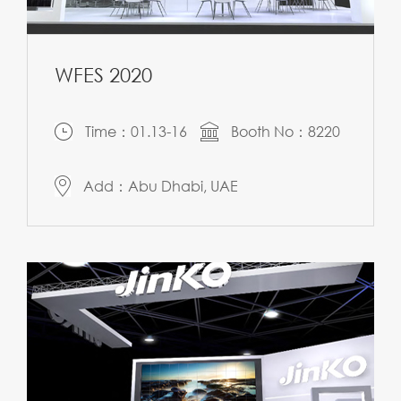
WFES 2020
Time：01.13-16
Booth No：8220
Add：Abu Dhabi, UAE