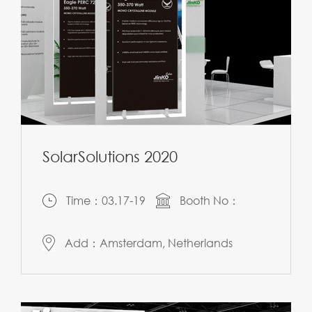
SolarSolutions 2020
Time：03.17-19
Booth No：
Add：Amsterdam, Netherlands