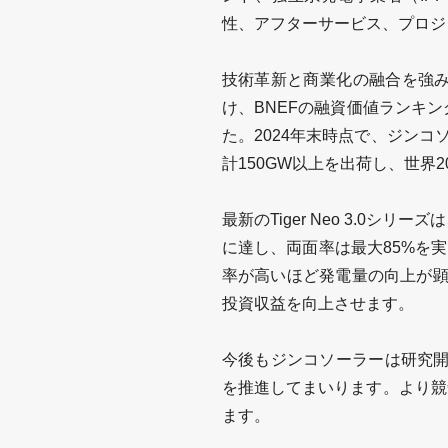
性、アフターサービス、プロジ
技術革新と商業化の融合を強
け、
BNEF
の融資価値ランキン
た。
2024
年末時点で、ジンコ
計
150GW
以上を出荷し、世界
2
最新の
Tiger Neo 3.0
シリーズは
に達し、両面率は最大
85%
を実
率が高いほど発電量の向上が
投資収益を向上させます。
今後もジンコソーラーは研究
を推進してまいります。より競
ます。