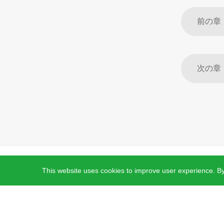
All rights reserved © 2026 Jinko Solar.
沪ICP备202202231
This website uses cookies to improve user experience. By