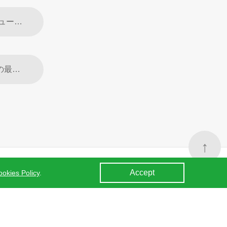
前の章：2025 SNEC | ジンコソーラー、革新を遂げた複数の光蓄ソリューションを華々しく披露
次の章：ジンコソーラーはPV Tech 2024 Q4融資可能性評価「AAA」の最高栄誉を獲得し、世界の太陽光発電業界の革新的な発展をリードし続けています。
↑
Accept
okies Policy
.