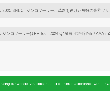
5号-1
.
個人情報保護方針
.
Powered by Webfoss
.
 using our website you consent to all cookies in accordance with our
Co