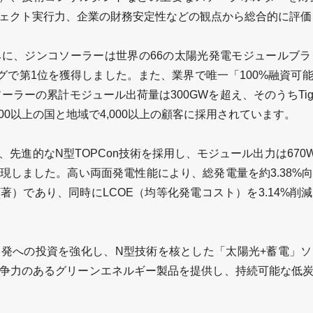
ェクト実行力、企業の財務安定性などの観点から総合的に評価
みに、ジンコソーラーは世界の
66
の太陽光発電モジュールブラ
グで第
1
位を獲得しました。また、業界で唯一「
100%
融資可
ソーラーの累計モジュール出荷量は
300GW
を超え、そのうち
Ti
00
以上の国と地域で
4,000
以上の顧客に採用されています。
、先進的な
N
型
TOPCon
技術を採用し、モジュール出力は
670
現しました。高い両面発電性能により、総発電量を約
3.38%
顕著）であり、同時に
LCOE
（均等化発電コスト）を
3.14%
削減
開発への投資を強化し、
N
型技術を核とした「太陽光
+
蓄電」ソ
争力のあるグリーンエネルギー製品を提供し、持続可能な低