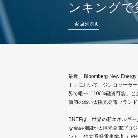
ンキングで
← 返回列表页
最近、
Bloomberg New Energy 
ト」において、ジンコソーラー
界で唯一「
100%
融資可能」と
価値の高い太陽光発電ブランド
BNEF
は、世界の新エネルギー
な金融機関が太陽光発電プロジ
ンド、独立系発電事業者（
IPP