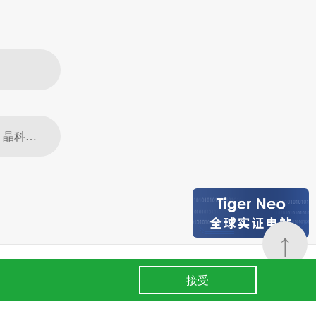
下一篇：NextEra Energy和晶科能源宣布百万级别的太阳能组件协议； 晶科能源将在佛罗里达州设立太阳能组件生产工厂
↑
24小时全国服务热线
条款
.
400 860 8878
接受