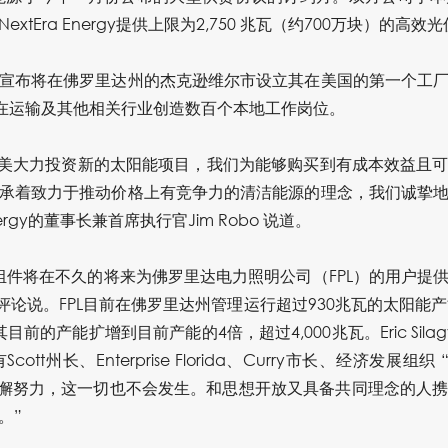
tEra Energy提供上限为2,750 兆瓦（约700万块）的高效
宣布将在佛罗里达州的杰克逊维尔市设立其在美国的第一个工
助在运输及其他相关行业创造数百个本地工作岗位。
gy持续在全美大力投资新的太阳能项目，我们为能够购买到有成本效益
承着致力于推动价格上有竞争力的清洁能源的理念，我们诚挚
nergy的董事长兼首席执行官Jim Robo 说道。
件将在不久的将来为佛罗里达电力照明公司（FPL）的用户提供
lagy评论说。FPL目前在佛罗里达州管理运行超过930兆瓦的太阳
目前的产能扩增到目前产能的4倍，超过4,000兆瓦。Eric Sil
tt州长、Enterprise Florida、Curry市长、经济发展
不懈努力，这一切也不会发生。和思想开放又具备共同理念的人
。”