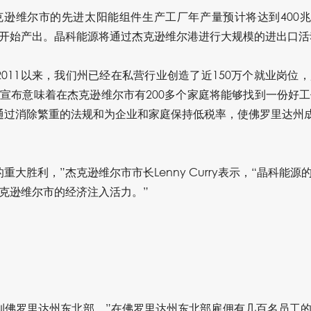
逊维尔市的先进太阳能组件生产工厂年产量预计将达到400兆
开始产出。晶科能源将通过杰克逊维尔港进行大规模的进出口活
2011以来，我们州已经在私营行业创造了近150万个就业岗位
布意味着在杰克逊维尔市有200多个家庭将能够找到一份好工作，”佛
通过消除繁重的法规和为企业和家庭保持低税率，使佛罗里达州
重大胜利，”杰克逊维尔市市长Lenny Curry表示，“晶科能
克逊维尔市的经济注入活力。”
到佛罗里达州东北部，”在佛罗里达州东北部雇佣有几百名员工