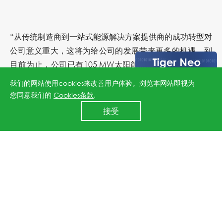
“从传统制造商到一站式能源解决方案提供商的成功转型对
公司意义重大，这将为给公司的发展带来更多的机遇。到
目前为止，公司已有105 MW太阳能电站项目并网发电，
第四季度还将有108 MW的项目并网运行。2014年，我们
我们的网站使用cookies来改善用户体验。浏览本网站即视为
计划在国开行等金融机构的支持下，再实现300 MW的项
您同意我们的
Cookies条款
.
24小时全国服务热线
目并网运行,并计划开发更多的分布式光伏项目。近期中国
接受
400 860 8878
政府再次将2014年太阳能装机目标提高两成，达到
12GW，这将进一步刺激市场对太阳能地面电站和分布式
光伏系统的需求。除了已建成的项目外，坐拥超过700
MW地面电站项目储备和超过400 MW分布光伏系统项目
储备让公司在未来的竞争中独具优势，并占领先机。虽然
业务仍在发展阶段，但目前电力销售和电站项目的相关服
务正源源不断为公司创造收益。本季度，下游电站业务为
我们带来了约4000万人民币的收入，业务毛利率和净利润