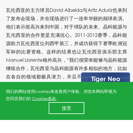
瓦伦西亚的主力球员David Albelda与Aritz Aduriz也来到
了发布会现场，并在现场进行了一连串华丽的颠球表演。
他们表示很高兴来到中国，对于球队的未来、晶科能源与
瓦伦西亚的合作更是充满信心。2011-2012赛季，晶科能
源助力瓦伦西亚位列西甲第三，并成功获得下赛季欧洲冠
军杯的比赛资格。这样的结果也让瓦伦西亚俱乐部主席
Manuel Llorente格外高兴，“我们很荣幸能够与晶科能源
继续合作，瓦伦西亚与晶科能源有许多相似的地方，比如
在各自的领域都极具潜力，并且不断超越自我、追求卓
越。这是瓦伦西亚选择晶科能源并倍感骄傲的原因所在。
我们的网站使用cookies来改善用户体验。浏览本网站即视为
而瓦伦西亚的主场球场——梅斯塔利亚球场正在进行整修
您同意我们的
Cookies条款
.
建设，并计划将清洁能源运用到球场设施建设中，与晶科
24小时全国服务热线
接受
能源合作，必定可以进一步扩大绿色能源在全球的影响，
400 860 8878
让太阳能的应用更加广泛。”