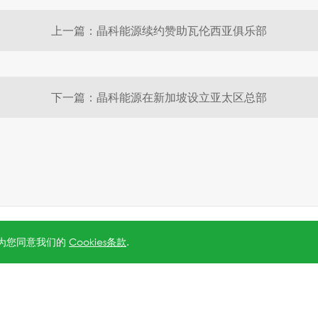
上一篇：晶科能源续约赞助瓦伦西亚俱乐部
下一篇：晶科能源在新加坡设立亚太区总部
5号-1
.
沪公网安备 31010602006888号
Powered by
Webfoss
.
隐私
视为您同意我们的
Cookies条款
.