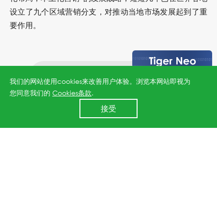
设立了九个区域营销分支，对推动当地市场发展起到了重
要作用。
上一篇：晶科能源组件在Photon实验室组件性能测试中持续保持领先
我们的网站使用cookies来改善用户体验。浏览本网站即视为
您同意我们的
Cookies条款
.
24小时全国服务热线
接受
400 860 8878
下一篇：晶科能源组件获得德国莱茵TüV集团的耐氨测试认证
↑
All rights reserved © 2026 Jinko Solar.
沪ICP备2022022315号-1
.