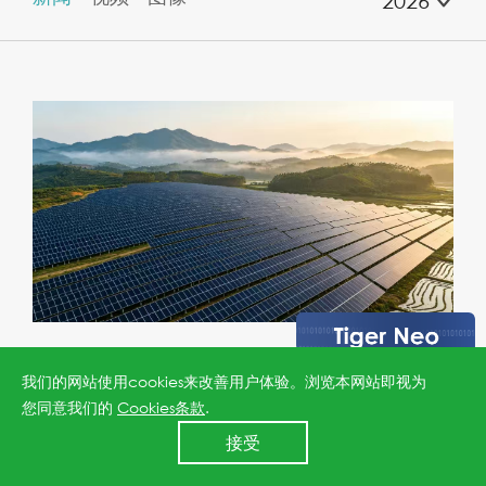
2026
晶科能源飞虎3入围深圳能源集团
我们的网站使用cookies来改善用户体验。浏览本网站即视为
年度高效光伏组件集采
您同意我们的
Cookies条款
.
24小时全国服务热线
接受
400 860 8878
2026-08-04