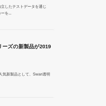
独立したテストデータを通じ
を...
ーズの新製品が2019
の人気新製品として、Swan透明