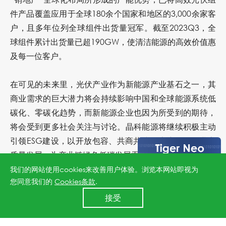
件产品覆盖应用于全球180余个国家和地区的3,000余家客
户，且多年位列全球组件出货量冠军。截至2023Q3，全
球组件累计出货量已超190GW，使清洁能源的高效价值惠
及每一位客户。
在可见的未来里，光伏产业作为新能源产业基石之一，其
商业需求的巨大潜力将会持续影响中国和全球能源系统低
碳化、零碳化趋势，而新能源企业也因为所受到的期待，
将会受到更多社会关注与讨论。晶科能源将继续积极主动
引领ESG建设，以开放包容、共商共建的态度推动行业高
质量发展，为产业链绿色低碳发展贡献力量。
我们的网站使用cookies来改善用户体验。浏览本网站即视为
您同意我们的
Cookies条款
.
24小时全国服务热线
上一篇：行业首个！晶科能源荣获权威“零碳工厂”认证
接受
400 860 8878