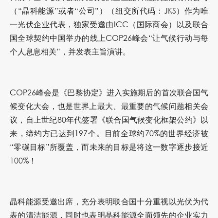
（
“
晶科能源
”
或者
“
公司
”
）（纽交所代码：
JKS
）作为唯
一光伏企业代表，独家受邀由ICC（国际商会）以及联合
国全球契约中国举办的线上COP26峰会“让气候行动与每
个人息息相关”，并发表主旨演讲。
COP26峰会是《巴黎协定》进入实施期后的首次联合国气
候变化大会，也是世界上最大、最重要的气候问题相关会
议，自上世纪80年代签署《联合国气候变化框架公约》以
来，缔约方已达到197个。目前全球约70%的世界经济被
“零碳目标”所覆盖，而未来的目标是将这一数字逐步接近
100%！
晶科能源受邀出席，充分表明联合国十分重视以光伏为代
表的清洁能源，同时也表明晶科能源全面领先的企业实力