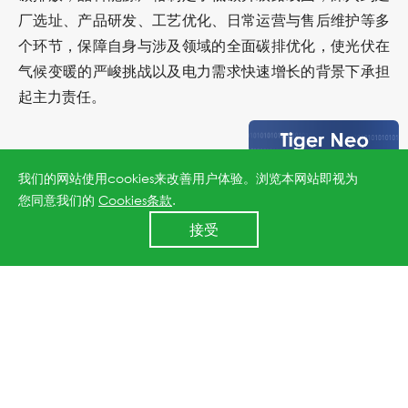
厂选址、产品研发、工艺优化、日常运营与售后维护等多
个环节，保障自身与涉及领域的全面碳排优化，使光伏在
气候变暖的严峻挑战以及电力需求快速增长的背景下承担
起主力责任。
COP26是《巴黎协定》进入实施阶段后召开的首次缔约方
我们的网站使用cookies来改善用户体验。浏览本网站即视为
大会，国际社会期待各方尤其是发达国家能够真正落实减
您同意我们的
Cookies条款
.
24小时全国服务热线
排承诺，共同行动以有效应对气候变化带来的危机和挑
接受
400 860 8878
战。
上一篇：晶科能源荣获“年度碳中和典范企业”
下一篇：晶科能源荣获2021年绿色世界奖