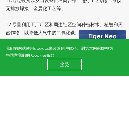
11.
通过投资以及与设备供应商合作，进行工艺创新，例如
无排放焊接、金属化工艺等。
12.
尽量利用工厂厂区和周边社区空间种植树木、植被和天
然作物，以降低大气中的二氧化碳。
我们的网站使用cookies来改善用户体验。浏览本网站即视为
13.
利用光伏进行海水淡化，帮助荒滩恢复种植条件。
您同意我们的
Cookies条款
.
24小时全国服务热线
接受
晶科能源副总裁钱晶表示：“我们为未来五年制定的宏伟蓝
400 860 8878
图感到骄傲，作为全世界最大的光伏组件制造商，若生产
可再生能源而不使用是没有意义的。我们将推动光伏产业
为下一代提供一个宜居的地球，负担得起可持续能源解决
方案而努力。”