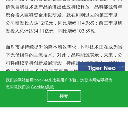
确保自我技术及产品的溢出效应持续释放，晶科能源每年
都会投入巨额资金用以研发。就在刚刚过去的第三季度，
公司研发投入达12亿元，同比增幅114.96%；前三季度研
发投入总计达34.11亿元，同比增幅103.69%。
面对市场持续提升的降本增效需求，N型技术正在成为当
下光伏组件的主流技术。对此，晶科能源表示，未来，公
司将继续坚持创新发展理念，持续加大研发投入，针对当
前主流N型技术乃至未来更新一代技术不断发散创新思
维，推陈出新，持续推动产业升级发展。
我们的网站使用cookies来改善用户体验。浏览本网站即视为
您同意我们的
Cookies条款
.
24小时全国服务热线
接受
400 860 8878