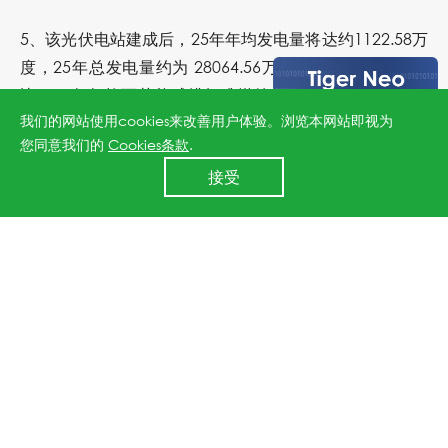
5、该光伏电站建成后，25年年均发电量将达约1122.58万
度，25年总发电量约为 28064.56万度。同燃煤火电站相
比，25年年均可节能减排标准煤约3592.26吨，二氧化碳
我们的网站使用cookies来改善用户体验。浏览本网站即视为
约9411.73吨，二氧化硫约30.53吨；25年总计可节能减排
您同意我们的
Cookies条款
.
标准煤约89,806.60吨，二氧化碳约235,293.29 吨，二氧
24小时全国服务热线
接受
化硫约763.36吨。
400 860 8878
有数据显示，重工产业作为高碳排放产业，与能源生产行
业合并的碳排放占总排放量超80%。在碳中和新时代背景
下，加快重工产业低碳转型是未来发展的重点之一。对
此，晶科能源副总裁姚峰表示：“公司还将积极加快高效组
件在更多产业领域场景的覆盖，通过用每个项目的实际效
益验证自身所开发组件的高可靠性和高回报性，从而吸引
并引领传统产业领域更多企业加快实现节能转型发展，共
同助力碳中和目标加速实现。”