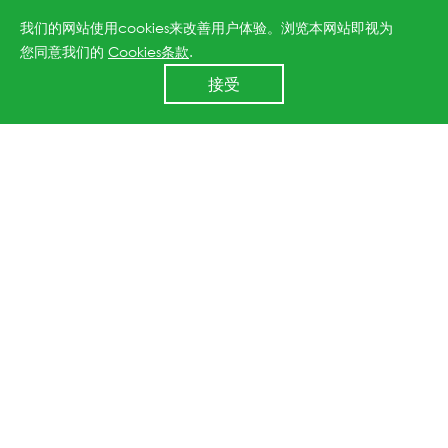
达到24.8%，主流量产功率平均高于市场产品40W，完美
我们的网站使用cookies来改善用户体验。浏览本网站即视为
适合多场景应用。
您同意我们的
Cookies条款
.
24小时全国服务热线
接受
400 860 8878
可持续发展作为时代必答题。未来，晶科能源将继续深耕
ESG领域，进一步推动绿色制造、清洁能源的广泛应用和
技术创新。在此过程中，公司将持续深化环境、社会和治
理领域的实践，助力全球能源转型，为人类可持续发展的
未来提供强有力的支持。
上一篇：晶科能源荣登《财富》最受赞赏的中国公司榜单
下一篇：晶科能源再次荣登彭博新能源财经（BNEF）“储能一级供应商 ”榜单