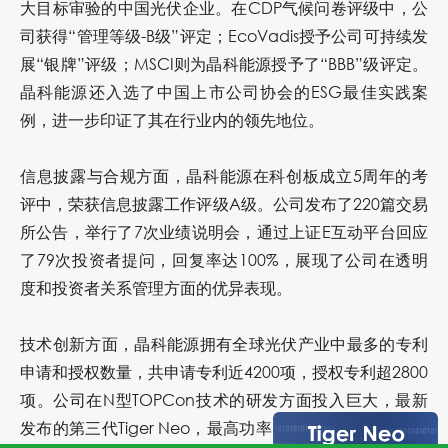
大目标审验的中国光伏企业。在CDP气候问卷评级中，公
司获得“管理等级-B级”评定；
EcoVadis
授予公司可持续发
展“银牌”评级；MSCI则为晶科能源授予了“BBB”级评定。
晶科能源还入选了中国上市公司协会的ESG最佳实践案
例，进一步印证了其在行业内的领先地位。
信息披露与合规方面，晶科能源在科创板成立5周年的考
评中，荣获信息披露工作评级A级。公司发布了220篇交易
所公告，举行了7次业绩说明会，通过上证E互动平台回应
了79次投资者提问，回复率达100%，展现了公司在透明
度和投资者关系管理方面的优异表现。
技术创新方面，晶科能源拥有全球光伏产业中最多的专利
申请和授权数量，共申请专利近4200项，授权专利超2800
项。公司在N型
TOPCon
技术的研发方面投入巨大，最新
发布的第三代Tiger Neo，最高功率670W、组件转换效率