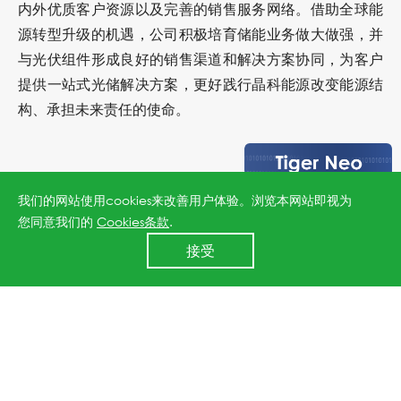
内外优质客户资源以及完善的销售服务网络。借助全球能
源转型升级的机遇，公司积极培育储能业务做大做强，并
与光伏组件形成良好的销售渠道和解决方案协同，为客户
提供一站式光储解决方案，更好践行晶科能源改变能源结
构、承担未来责任的使命。
我们的网站使用cookies来改善用户体验。浏览本网站即视为
关于嘉实多：
您同意我们的
Cookies条款
.
24小时全国服务热线
接受
400 860 8878
嘉实多（Castrol）是世界领先的润滑油品牌之一，拥有令
人自豪的创新传统，为敢为人先的梦想缔造者助力。我们
把对性能追求的无限热忱与合作共赢的理念相结合，在过
去的125年里研发并推出了众多润滑油和润滑脂产品，成
功推动了全球陆、海、空、太空领域无数重大科技创举的
诞生。2024是嘉实多具有里程碑意义的一年。适逢嘉实多