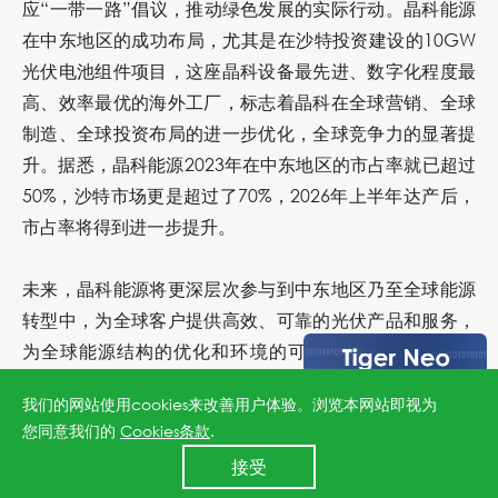
应“一带一路”倡议，推动绿色发展的实际行动。晶科能源
在中东地区的成功布局，尤其是在沙特投资建设的10GW
光伏电池组件项目，这座晶科设备最先进、数字化程度最
高、效率最优的海外工厂，标志着晶科在全球营销、全球
制造、全球投资布局的进一步优化，全球竞争力的显著提
升。据悉，晶科能源2023年在中东地区的市占率就已超过
50%，沙特市场更是超过了70%，2026年上半年达产后，
市占率将得到进一步提升。
未来，晶科能源将更深层次参与到中东地区乃至全球能源
转型中，为全球客户提供高效、可靠的光伏产品和服务，
为全球能源结构的优化和环境的可持续发展做出积极贡
献。
我们的网站使用cookies来改善用户体验。浏览本网站即视为
您同意我们的
Cookies条款
.
24小时全国服务热线
上一篇：唯一光伏企业！晶科能源荣获国际金融论坛“一带一路”国际合作奖
接受
400 860 8878