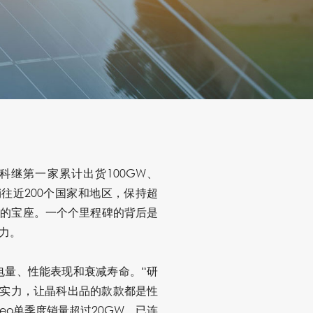
科继第一家累计出货100GW、
销往近200个国家和地区，保持超
销板型的宝座。一个个里程碑的背后是
力。
电量、性能表现和衰减寿命。“研
产实力，让晶科出品的款款都是性
r Neo单季度销量超过20GW，已连