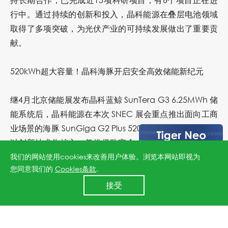
行中。通过持续的创新和投入，晶科能源在叠层电池领域
取得了多项突破，为光伏产业的可持续发展做出了重要贡
献。
520kWh
超大容量！晶科海豚开启安全高效储能新纪元
继4月北京储能展发布晶科蓝鲸 SunTera G3 6.25MWh 储
能系统后，晶科能源在本次 SNEC 展会重点推出面向工商
业场景的海豚 SunGiga G2 Plus 520kWh 液冷储能系统，
以创新技术为核心，凭借极致安全、超高性能、智慧运维
和超凡价值四大核心价值，重新定义工商业储能产品标
我们的网站使用cookies来改善用户体验。浏览本网站即视为
您同意我们的
Cookies条款
.
准。该系统采用双簇设计，兼容全球市场，最高支持12台
24小时全国服务热线
并机数量，搭配 2H/4H 灵活配置，精准匹配工商业用户对
接受
400 860 8878
长周期、高收益储能方案的需求。具备IP55防护等级、C5
防腐等级，支持最高3000米海拔运行，适应各种极端条
件。同时，其智慧运维体系覆盖全生命周期，赋能系统更