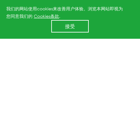
我们的网站使用cookies来改善用户体验。浏览本网站即视为
您同意我们的
Cookies条款
.
24小时全国服务热线
接受
400 860 8878
上一篇：晶科能源联名49家国际领导企业 敦促各国政府加强合作应对气候变化
下一篇：晶科能源为中东非大型太阳能电站提供55.7MW太阳能组件
↑
All rights reserved © 2026 Jinko Solar.
沪ICP备2022022315号-1
.
沪公网安备 31010602006888号
Powered by
Webfoss
.
隐私