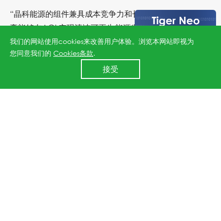
“晶科能源的组件兼具成本竞争力和长期可靠性，我们很自
豪能够在AGL实现清洁可再生能源发电目标中发挥重要作
用。”晶科能源全球营销副总裁苗根先生评论道。
我们的网站使用cookies来改善用户体验。浏览本网站即视为
您同意我们的
Cookies条款
.
24小时全国服务热线
接受
400 860 8878
上一篇：晶科能源荣获《财资》颁发的最佳公司治理奖