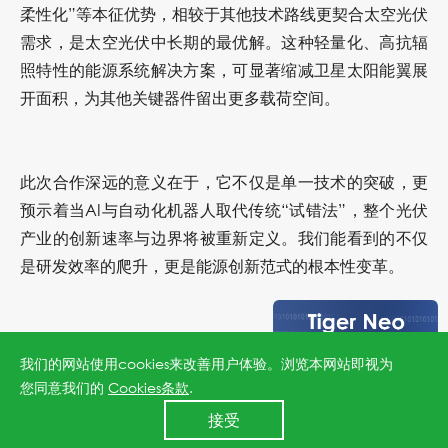
柔性化”等本征优势，相较于其他技术路线更契合太空光伏
需求，是太空光伏中长期的最优解。这种轻量化、高抗辐
照特性的能源系统解决方案，可显著缩减卫星太阳能翼展
开面积，为其他关键器件留出更多载荷空间。
此次合作深远的意义在于，它不仅是单一技术的突破，更
预示着当AI与自动化机器人取代传统“试错法”，整个光伏
产业的创新速率与边界将被重新定义。我们能看到的不仅
是研发效率的爬升，更是能源创新范式的根本性变革。
关于晶泰科技
我们的网站使用cookies来改善用户体验。浏览本网站即视为
您同意我们的
Cookies条款
.
24小时全国服务热线
接受
400 860 8878
晶泰科技（"XtalPi Holdings Limited"，股份简称：晶泰控