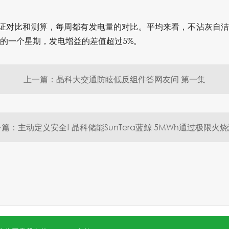
证对比和测算，每周都有发电量的对比。平均来看，不沾灰自
好的一个星期，发电增益的差值超过5%。
上一篇：晶科大交通防眩低反组件答网友问 第一集
篇：主动定义安全! 晶科储能SunTera蓝鲸 5MWh通过极限火
5号-1
.
沪公网安备 31010602006888号
Powered by
Webfoss
.
隐私