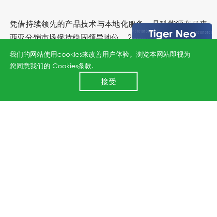
凭借持续领先的产品技术与本地化服务，晶科能源在马来
西亚分销市场保持稳固领导地位，2025年市场份额预计稳
定在约32%。展望未来，晶科将持续深化光储系统协同创
我们的网站使用cookies来改善用户体验。浏览本网站即视为
新，强化本地技术支持，推动马来西亚及区域清洁能源结
您同意我们的
Cookies条款
.
24小时全国服务热线
构的转型升级与可持续发展。
接受
400 860 8878
上一篇：晶科能源与ComAp合作开发工商业储能应用
下一篇：晶科能源中东市场再获国际殊荣，荣膺“顶级光伏组件品牌”与“年度区域供应商”双重大奖