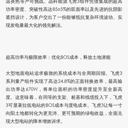
温炎热等严苛挑战。晶科能源飞虎3组件凭借集成的
超高
功率密度
、
突破性高达85±5%的双面率
以及
先进的抗阴影
遮挡设计
，为客户交出了一份能够抵抗复杂环境波动、实
现发电量最大化的领先解法。
超高功率与极限效率：优化BOS成本，
释放土地潜能
大型地面电站追求极致的系统成本与全周期回报。飞虎3
系列量产组件实现了高达
24.8%的正面转换效率
，
最高输
出功率达670W
，将单位面积的功率密度提升至全新高
度。这意味着，在同等的支架、桩基和线缆投入下，飞虎
3可显著
拉低电站的BOS成本与度电成本
。飞虎3让每一寸
向阳土地都转化为更充沛、更可预期的绿电收益，全面兑
现大型电站的降本增效诉求。