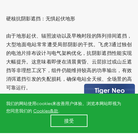
硬核抗阴影遮挡：无惧起伏地形
由于地形起伏、辐照波动以及早晚时段的阵列排间遮挡，
大型地面电站常常遭受局部阴影的干扰。飞虎3通过独创
的电池片排布设计与电气架构优化，
抗阴影遮挡性能实现
大幅提升
。这意味着即便在清晨黄昏、云层掠过或山丘遮
挡等非理想工况下，组件仍能维持较高的功率输出，有效
消弭遮挡引发的失配损耗，确保电站全天候、全场景的高
可靠运行。
我们的网站使用cookies来改善用户体验。浏览本网站即视为
您同意我们的
Cookies条款
.
24小时全国服务热线
接受
高温强光下全生命周期守护，长效稳健回报
400 860 8878