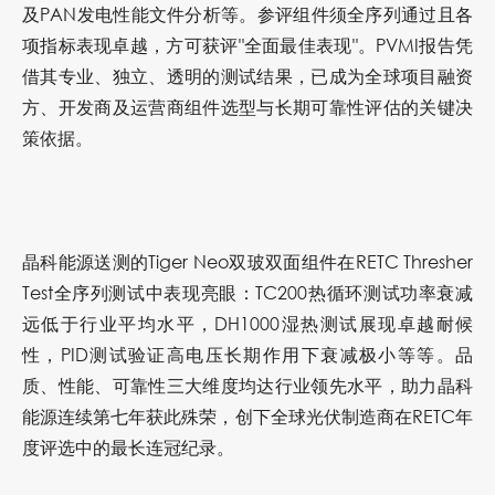
及PAN发电性能文件分析
等。参评组件须全序列通过且各
项指标表现卓越，方可获评"全面最佳表现"。PVMI报告凭
借其专业、独立、透明的测试结果，已成为全球项目融资
方、开发商及运营商组件选型与长期可靠性评估的关键决
策依据。
晶科能源送测的
Tiger Neo
双玻双面组件在RETC Thresher
Test全序列测试中表现亮眼：
TC200
热循环测试
功率衰减
远低于行业平均水平，DH1000湿热测试展现卓越耐候
性，PID测试验证高电压长期作用下衰减极小
等等。品
质、性能、可靠性三大维度均达行业领先水平，助力晶科
能源连续第七年获此殊荣，创下全球光伏制造商在RETC年
度评选中的最长连冠纪录。