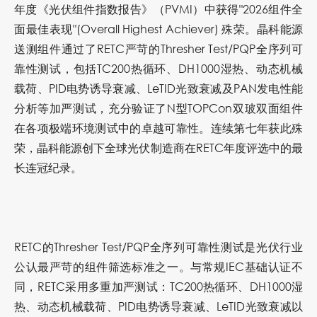
年度《光伏组件指数报告》（PVMI）中获得"
2026组件全
面最佳表现
"(Overall Highest Achiever) 殊荣。晶科能源
送测组件通过了RETC严苛的Thresher Test/PQP全序列可
靠性测试，包括TC200热循环、DH1000湿热、动态机械
载荷、PID电势诱导衰减、LeTID光致衰减及PAN发电性能
分析等加严测试，充分验证了N型TOPCon双玻双面组件
在各项极端环境测试中的卓越可靠性。连续第七年获此殊
荣，晶科能源创下全球光伏制造商在RETC年度评选中的最
长连冠纪录。
RETC的Thresher Test/PQP全序列可靠性测试是光伏行业
公认最严苛的组件筛选标准之一。与常规IEC基础认证不
同，RETC采用多重加严测试：
TC200热循环、DH1000湿
热、动态机械载荷、PID电势诱导衰减、LeTID光致衰减以