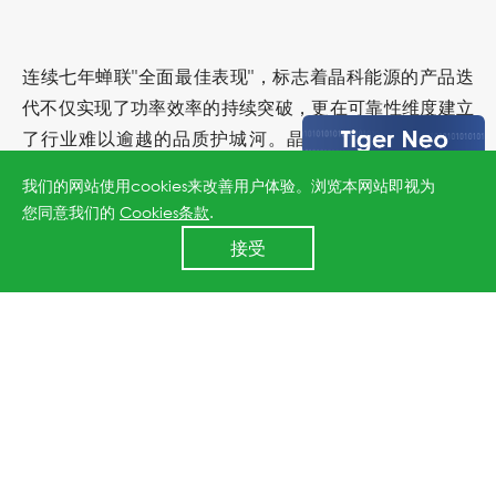
连续
七年蝉联
"
全面最佳表现
"，标志着晶科能源的产品迭
代不仅实现了功率效率的持续突破，更在可靠性维度建立
了行业难以逾越的品质护城河。晶科能源将继续以覆盖
182N和210R全尺寸电池片矩阵的可靠性验证——全部通
我们的网站使用cookies来改善用户体验。浏览本网站即视为
过RETC Thresher Test/PQP全序列加严认证——为全球客
您同意我们的
Cookies条款
.
户提供经得起极端环境考验的光伏解决方案，以硬核品质
24小时全国服务热线
接受
400 860 8878
推动全球能源结构转型。
上一篇：晶科储能亮相SNEC 2026：全场景储能解决方案赋能AI时代能源升级
下一篇：晶科能源连续十二年斩获PVEL光伏组件可靠性记分卡"表现最佳"荣誉