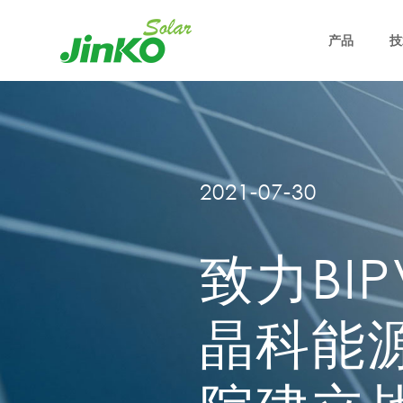
产品
技
2021-07-30
致力BI
晶科能