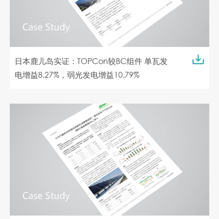
日本鹿儿岛实证：TOPCon较BC组件 单瓦发
电增益8.27%，弱光发电增益10.79%