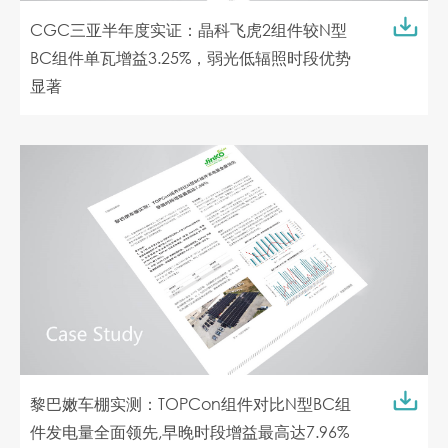
CGC三亚半年度实证：晶科飞虎2组件较N型
BC组件单瓦增益3.25%，弱光低辐照时段优势
显著
黎巴嫩车棚实测：TOPCon组件对比N型BC组
件发电量全面领先,早晚时段增益最高达7.96%