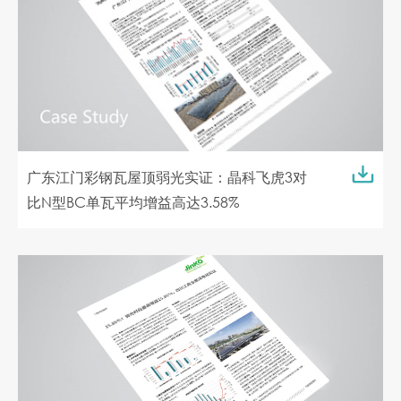
广东江门彩钢瓦屋顶弱光实证：晶科飞虎3对
比N型BC单瓦平均增益高达3.58%