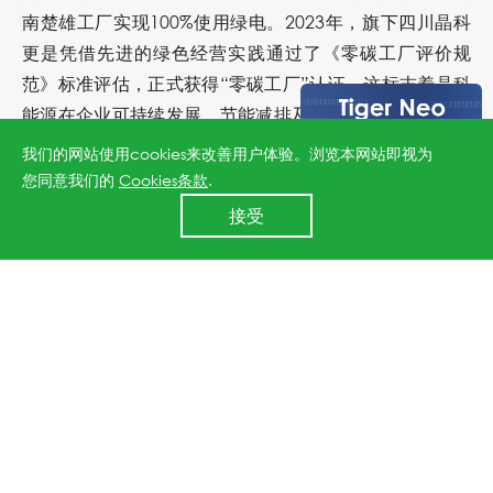
南楚雄工厂实现100%使用绿电。2023年，旗下四川晶科
更是凭借先进的绿色经营实践通过了《零碳工厂评价规
范》标准评估，正式获得“零碳工厂”认证，这标志着晶科
能源在企业可持续发展、节能减排及环保建设方面迈向了
新高度，同时也为新时期零碳工厂创建提供了榜样力量。
我们的网站使用cookies来改善用户体验。浏览本网站即视为
您同意我们的
Cookies条款
.
24小时全国服务热线
改变能源结构，承担未来责任。未来，晶科能源将在可持
接受
400 860 8878
续发展布局的持续推进与深化中，加速实现全链数字化零
碳转型，持续完善行业内以新能源为核心的绿色价值体
系，创新全球可持续发展新业态，与全球合作伙伴共同构
建更绿色、低碳的美好未来。
上一篇：可持续发展再创佳绩！晶科能源荣获EUPD Research ESG透明度奖