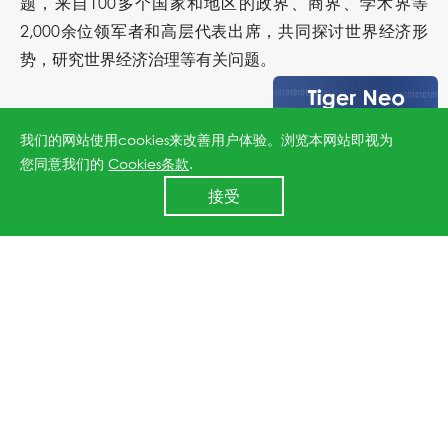
题，来自100多个国家和地区的政界、商界、学术界等
2,000余位领军者和高层代表出席，共同探讨世界经济形
势，研究世界经济治理等有关问题。
我们的网站使用cookies来改善用户体验。浏览本网站即视为
您同意我们的
Cookies条款
.
24小时全国服务热线
接受
400 860 8878
上一篇：晶科能源携手EDISUN MICROGRIDS开发EAGLE POWERTRACK™套装，用于商用及工业用屋顶太阳能项目
下一篇：晶科能源在彭博新能源财经项目债务融资使用的光伏品牌评选中位列榜首连续第二年并被评选为“最具可融资性”的光伏组件制造商