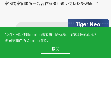
家和专家们能够一起合作解决问题，使我备受鼓舞。”
上一篇：晶科能源受邀出席第三届联合国环境大会
我们的网站使用cookies来改善用户体验。浏览本网站即视为
您同意我们的
Cookies条款
.
24小时全国服务热线
接受
400 860 8878
下一篇：SGS为晶科能源颁发C2C证书
↑
All rights reserved © 2026 Jinko Solar.
沪ICP备2022022315号-1
.
沪公网安备 31010602006888号
Powered by
Webfoss
.
隐私
条款
.