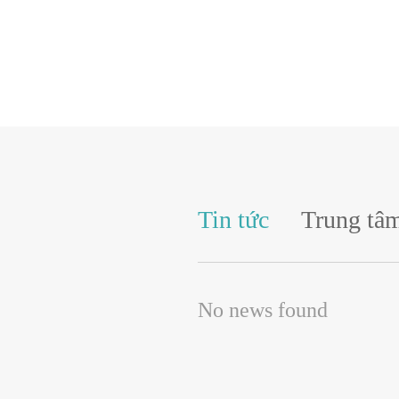
Tin tức
Trung tâm
No news found