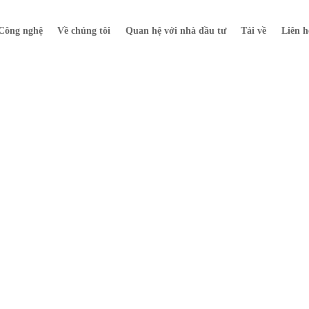
Công nghệ
Về chúng tôi
Quan hệ với nhà đầu tư
Tải về
Liên h
Tin tức