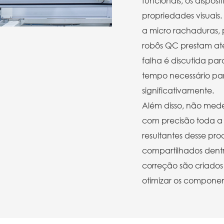
funcionais, os dispo
propriedades visuais
a micro rachaduras, p
robôs QC prestam at
falha é discutida pa
tempo necessário pa
significativamente.
Além disso, não mede
com precisão toda a 
resultantes desse pr
compartilhados dent
correção são criados
otimizar os componen