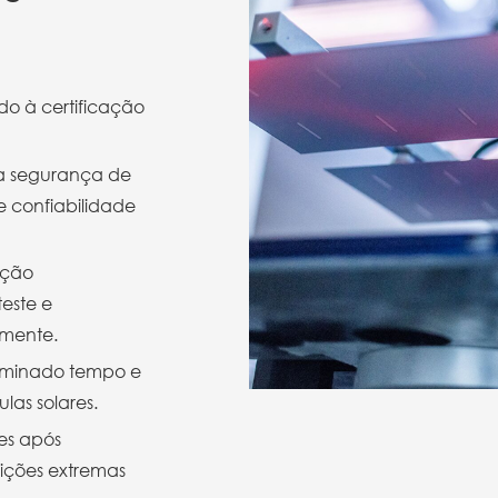
o à certificação
ta segurança de
de confiabilidade
ação
este e
lmente.
rminado tempo e
las solares.
es após
dições extremas