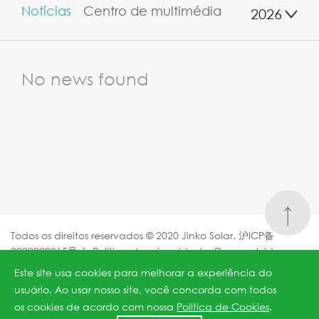
Notícias
Centro de multimédia
2026
No news found
↑
Todos os direitos reservados © 2020 Jinko Solar.
沪ICP备
2022022315号-1
.
Política de privacidade
. Desenvolvido por
Webfoss
.
Este site usa cookies para melhorar a experiência do
usuário. Ao usar nosso site, você concorda com todos
os cookies de acordo com nossa
Politica de Cookies
.