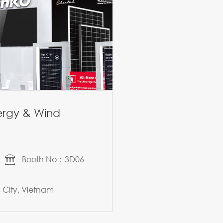
nergy & Wind
Booth No：3D06
City, Vietnam