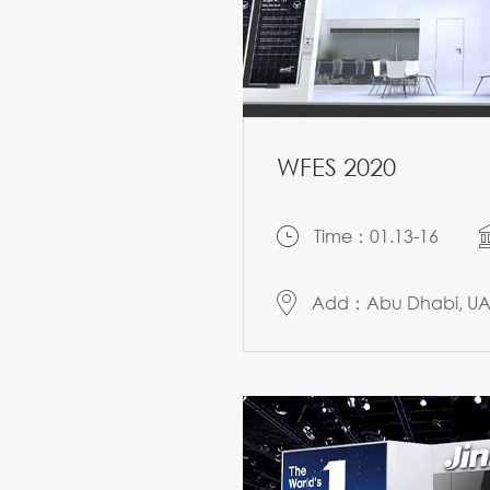
WFES 2020
Time：01.13-16
Add：Abu Dhabi, U