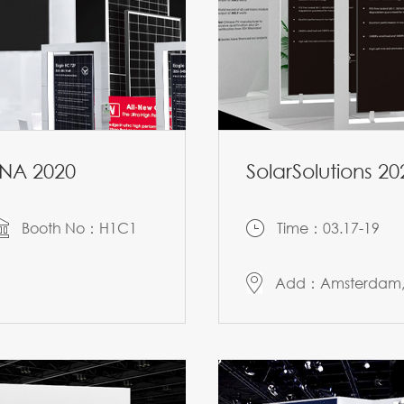
ENA 2020
SolarSolutions 20
Booth No：H1C1
Time：03.17-19
Add：Amsterdam, 