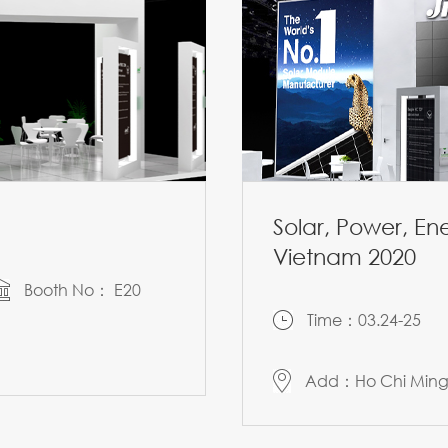
Solar, Power, E
Vietnam 2020
Booth No： E20
Time：03.24-25
Add：Ho Chi Ming 