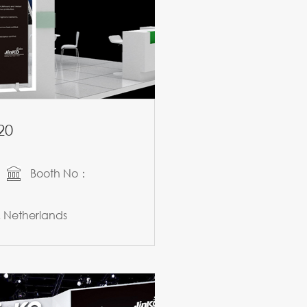
20
Booth No：
Netherlands