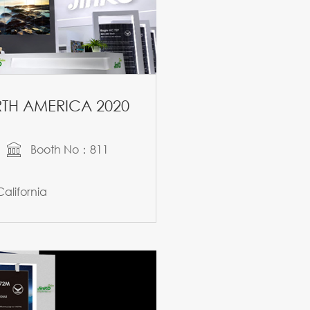
TH AMERICA 2020
Booth No：811
alifornia