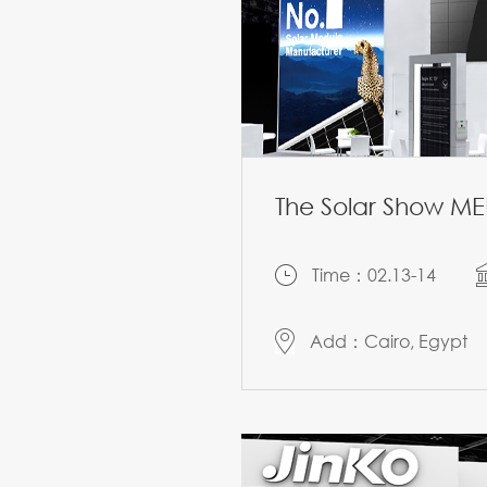
The Solar Show M
Time：02.13-14
Add：Cairo, Egypt