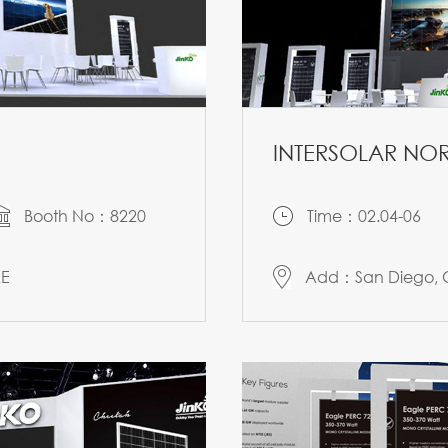
INTERSOLAR NOR
Booth No：8220
Time：02.04-06
AE
Add：San Diego, C