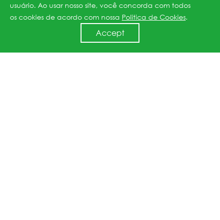
Leia mais
usuário. Ao usar nosso site, você concorda com todos
os cookies de acordo com nossa
Politica de Cookies
.
Accept
C & I ESS (50kWh-1MWh)
1. Flexibilidade máxima do produto:
A plataforma de produtos comerciais da JESS oferece uma
gama completa de produtos de armazenamento de 20 kWh
até 1 MWh para atender a cada necessidade individual.
2. Desempenho de ciclo líder da indústria
Lideramos a indústria com ciclo celular de mais de 6000 vezes.
Mais do que suficiente para a maioria do cenário de energia
renovável.
3. Fácil instalação
O sistema é projetado com instalação rápida em cada etapa
do processo.