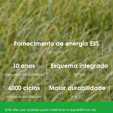
Fornecimento de energia ESS
(≥1MWh)
10 anos
Esquema integrado
Garantia da bateriay
FV+ESS
6000 ciclos
Maior durabilidade
Maior durabilidade
Até 2C
Este site usa cookies para melhorar a experiência do